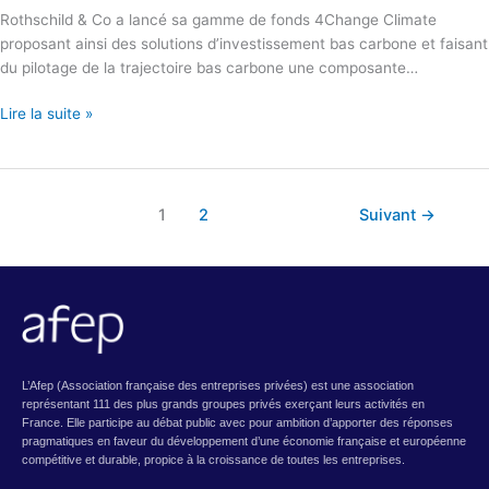
Rothschild & Co a lancé sa gamme de fonds 4Change Climate
proposant ainsi des solutions d’investissement bas carbone et faisant
du pilotage de la trajectoire bas carbone une composante…
Lire la suite »
1
2
Suivant
→
L’Afep (Association française des entreprises privées) est une association
représentant 111 des plus grands groupes privés exerçant leurs activités en
France. Elle participe au débat public avec pour ambition d’apporter des réponses
pragmatiques en faveur du développement d’une économie française et européenne
compétitive et durable, propice à la croissance de toutes les entreprises.