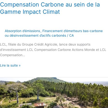
Compensation Carbone au sein de la
Gamme Impact Climat
Absorption d’émissions
,
Financement d’émetteurs bas-carbone
ou désinvestissement d’actifs carbonés
/
CA
LCL, filiale du Groupe Crédit Agricole, lance deux supports
d’investissement LCL Compensation Carbone Actions Monde et LCL
Compensation…
Lire la suite »
Lancement
du
Fonds
AXA
Impact
3