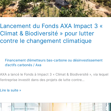
«
Climat
&
Biodiversité
Lancement du Fonds AXA Impact 3 «
»
pour
Climat & Biodiversité » pour lutter
lutter
contre le changement climatique
contre
le
changement
climatique
Financement d’émetteurs bas-carbone ou désinvestissement
d’actifs carbonés
/
Axa
AXA a lancé le Fonds à Impact 3 « Climat & Biodiversité », via lequel
l’entreprise investit dans des projets de lutte contre…
Lire la suite »
Lancement
de