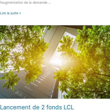
l’augmentation de la demande …
Lire la suite »
Lancement
de
2
fonds
LCL
Compensation
Carbone
au
sein
de
la
Gamme
Impact
Climat
Lancement de 2 fonds LCL