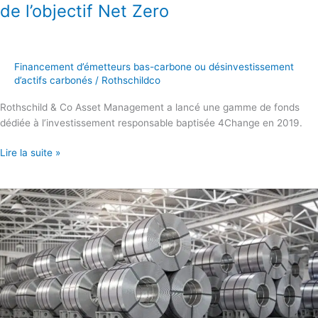
de l’objectif Net Zero
Financement d’émetteurs bas-carbone ou désinvestissement
d’actifs carbonés
/
Rothschildco
Rothschild & Co Asset Management a lancé une gamme de fonds
dédiée à l’investissement responsable baptisée 4Change en 2019.
Lire la suite »
Financement
d’un
flux
d’aluminium
«
carbone
basse
intensité