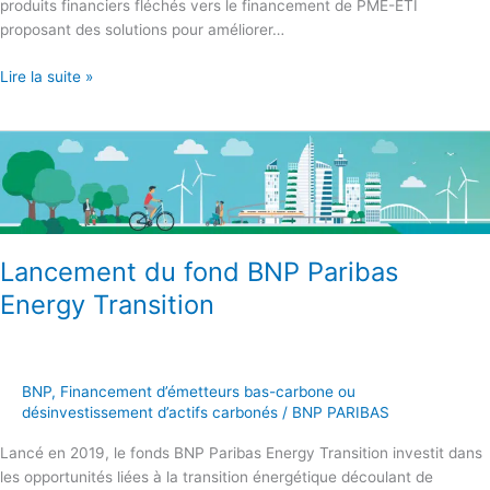
produits financiers fléchés vers le financement de PME-ETI
proposant des solutions pour améliorer…
Lire la suite »
Lancement
du
fond
BNP
Paribas
Energy
Lancement du fond BNP Paribas
Transition
Energy Transition
BNP
,
Financement d’émetteurs bas-carbone ou
désinvestissement d’actifs carbonés
/
BNP PARIBAS
Lancé en 2019, le fonds BNP Paribas Energy Transition investit dans
les opportunités liées à la transition énergétique découlant de