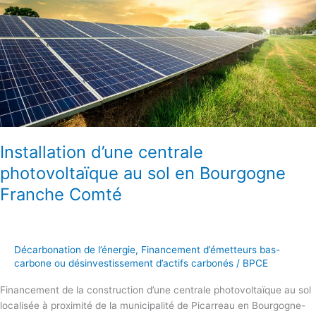
sol
en
Bourgogne
Franche
Comté
Installation d’une centrale
photovoltaïque au sol en Bourgogne
Franche Comté
Décarbonation de l’énergie
,
Financement d’émetteurs bas-
carbone ou désinvestissement d’actifs carbonés
/
BPCE
Financement de la construction d’une centrale photovoltaïque au sol
localisée à proximité de la municipalité de Picarreau en Bourgogne-