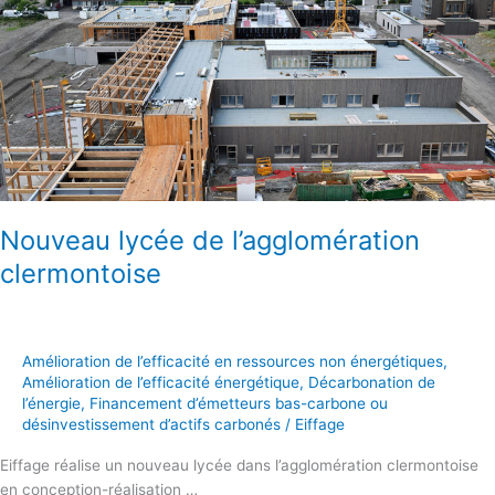
Nouveau lycée de l’agglomération
clermontoise
Amélioration de l’efficacité en ressources non énergétiques
,
Amélioration de l’efficacité énergétique
,
Décarbonation de
l’énergie
,
Financement d’émetteurs bas-carbone ou
désinvestissement d’actifs carbonés
/
Eiffage
Eiffage réalise un nouveau lycée dans l’agglomération clermontoise
en conception-réalisation …