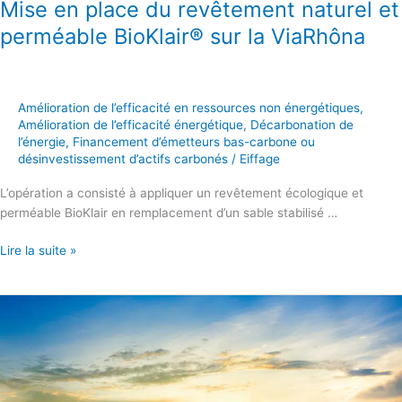
Mise en place du revêtement naturel et
perméable BioKlair® sur la ViaRhôna
Amélioration de l’efficacité en ressources non énergétiques
,
Amélioration de l’efficacité énergétique
,
Décarbonation de
l’énergie
,
Financement d’émetteurs bas-carbone ou
désinvestissement d’actifs carbonés
/
Eiffage
L’opération a consisté à appliquer un revêtement écologique et
perméable BioKlair en remplacement d’un sable stabilisé …
Lire la suite »
Installation
d’une
centrale
photovoltaïque
au