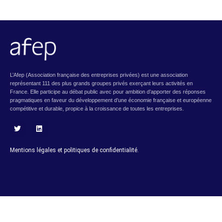
L’Afep (Association française des entreprises privées) est une association
représentant 111 des plus grands groupes privés exerçant leurs activités en
France. Elle participe au débat public avec pour ambition d’apporter des réponses
pragmatiques en faveur du développement d’une économie française et européenne
compétitive et durable, propice à la croissance de toutes les entreprises.
T
L
w
i
i
n
Mentions légales et politiques de confidentialité.
t
k
t
e
e
d
r
i
n