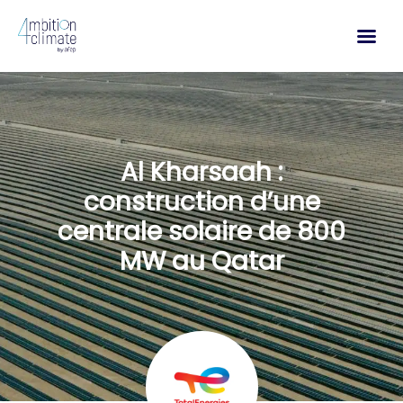
Aller
au
contenu
Al Kharsaah :
construction d’une
centrale solaire de 800
MW au Qatar