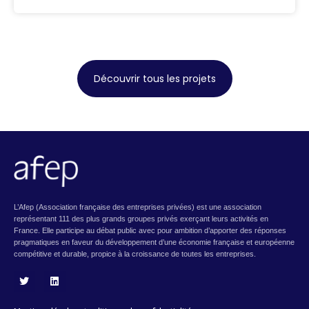
Découvrir tous les projets
L’Afep (Association française des entreprises privées) est une association
représentant 111 des plus grands groupes privés exerçant leurs activités en
France. Elle participe au débat public avec pour ambition d’apporter des réponses
pragmatiques en faveur du développement d’une économie française et européenne
compétitive et durable, propice à la croissance de toutes les entreprises.
T
L
w
i