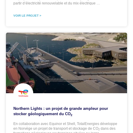
partir d’électricité renouvelable et du mix électrique …
VOIR LE PROJET >
Northern Lights : un projet de grande ampleur pour
stocker géologiquement du CO
2
En collaboration avec Equinor et Shell, TotalEnergies développe
en Norvège un projet de transport et stockage de CO
dans des
2