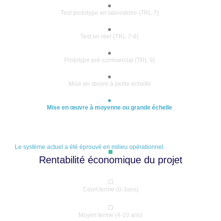
Test prototype en laboratoire (TRL 7)
Test en réel (TRL 7-8)
Prototype pré-commercial (TRL 9)
Mise en œuvre à petite échelle
Mise en œuvre à moyenne ou grande échelle
Le système actuel a été éprouvé en milieu opérationnel.
Rentabilité économique du projet
Court terme (0-3ans)
Moyen terme (4-10 ans)