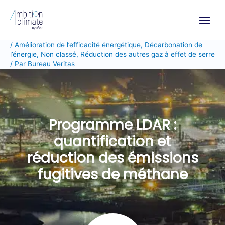
Aller
au
contenu
/
Amélioration de l’efficacité énergétique
,
Décarbonation de
l’énergie
,
Non classé
,
Réduction des autres gaz à effet de serre
/ Par
Bureau Veritas
Programme LDAR :
quantification et
réduction des émissions
fugitives de méthane