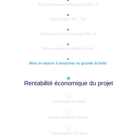
Test prototype en laboratoire (TRL 7)
Test en réel (TRL 7-8)
Prototype pré-commercial (TRL 9)
Mise en œuvre à petite échelle
Mise en œuvre à moyenne ou grande échelle
Rentabilité économique du projet
Court terme (0-3ans)
Moyen terme (4-10 ans)
Long terme (> 10 ans)