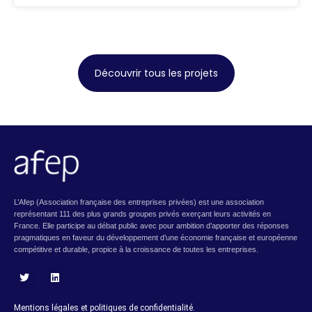
Découvrir tous les projets
L’Afep (Association française des entreprises privées) est une association
représentant 111 des plus grands groupes privés exerçant leurs activités en
France. Elle participe au débat public avec pour ambition d’apporter des réponses
pragmatiques en faveur du développement d’une économie française et européenne
compétitive et durable, propice à la croissance de toutes les entreprises.
T
L
w
i
i
n
Mentions légales et politiques de confidentialité.