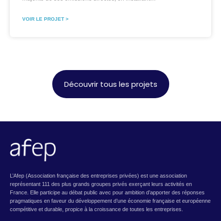
VOIR LE PROJET >
Découvrir tous les projets
L’Afep (Association française des entreprises privées) est une association
représentant 111 des plus grands groupes privés exerçant leurs activités en
France. Elle participe au débat public avec pour ambition d’apporter des réponses
pragmatiques en faveur du développement d’une économie française et européenne
compétitive et durable, propice à la croissance de toutes les entreprises.