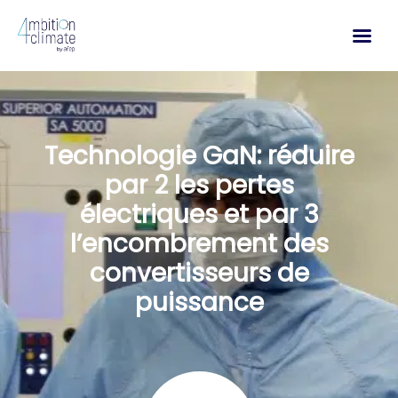
Aller
au
contenu
Technologie GaN: réduire
par 2 les pertes
électriques et par 3
l’encombrement des
convertisseurs de
puissance