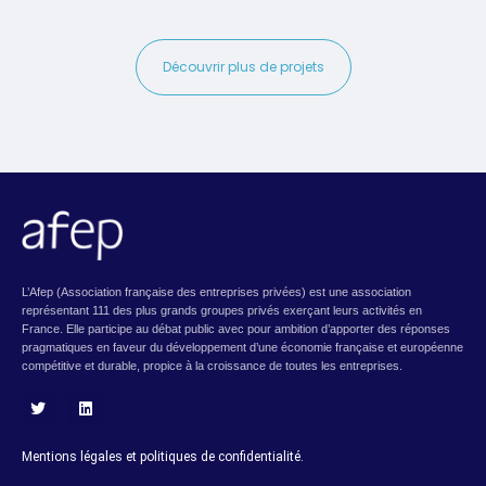
Découvrir plus de projets
L’Afep (Association française des entreprises privées) est une association
représentant 111 des plus grands groupes privés exerçant leurs activités en
France. Elle participe au débat public avec pour ambition d’apporter des réponses
pragmatiques en faveur du développement d’une économie française et européenne
compétitive et durable, propice à la croissance de toutes les entreprises.
T
L
w
i
i
n
Mentions légales et politiques de confidentialité.
t
k
t
e