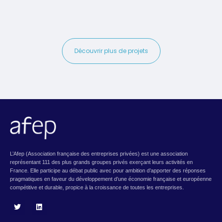
Découvrir plus de projets
L’Afep (Association française des entreprises privées) est une association
représentant 111 des plus grands groupes privés exerçant leurs activités en
France. Elle participe au débat public avec pour ambition d’apporter des réponses
pragmatiques en faveur du développement d’une économie française et européenne
compétitive et durable, propice à la croissance de toutes les entreprises.
T
L
w
i