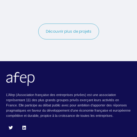
Découvrir plus de projets
L’Afep (Association française des entreprises privées) est une association
représentant 111 des plus grands groupes privés exerçant leurs activités en
France. Elle participe au débat public avec pour ambition d’apporter des réponses
pragmatiques en faveur du développement d’une économie française et européenne
compétitive et durable, propice à la croissance de toutes les entreprises.
T
L
w
i