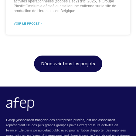
activités opérationnelles (scopes 1 et 2) d’ici 2025, le Groupe
Plastic Omnium a décidé d’installer une éolienne sur le site de
production de Herentals, en Belgique.
VOIR LE PROJET >
Découvrir tous les projets
L’Afep (Association française des entreprises privées) est une association
représentant 111 des plus grands groupes privés exerçant leurs activités en
France. Elle participe au débat public avec pour ambition d’apporter des réponses
pragmatiques en faveur du développement d’une économie française et européenne