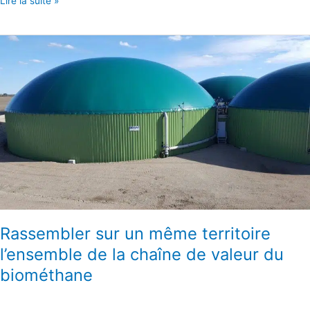
Lire la suite »
Rassembler
sur
un
même
territoire
l’ensemble
de
la
chaîne
de
valeur
du
biométhane
Rassembler sur un même territoire
l’ensemble de la chaîne de valeur du
biométhane