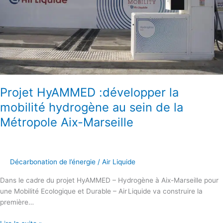
sein
de
la
Métropole
Aix-
Marseille
Projet HyAMMED :développer la
mobilité hydrogène au sein de la
Métropole Aix-Marseille
Décarbonation de l’énergie
/
Air Liquide
Dans le cadre du projet HyAMMED – Hydrogène à Aix-Marseille pour
une Mobilité Ecologique et Durable – Air Liquide va construire la
première…