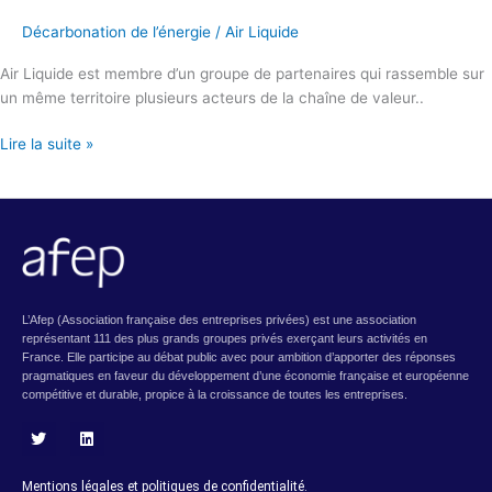
Décarbonation de l’énergie
/
Air Liquide
Air Liquide est membre d’un groupe de partenaires qui rassemble sur
un même territoire plusieurs acteurs de la chaîne de valeur..
Lire la suite »
L’Afep (Association française des entreprises privées) est une association
représentant 111 des plus grands groupes privés exerçant leurs activités en
France. Elle participe au débat public avec pour ambition d’apporter des réponses
pragmatiques en faveur du développement d’une économie française et européenne
compétitive et durable, propice à la croissance de toutes les entreprises.
T
L
w
i
i
n
Mentions légales et politiques de confidentialité.