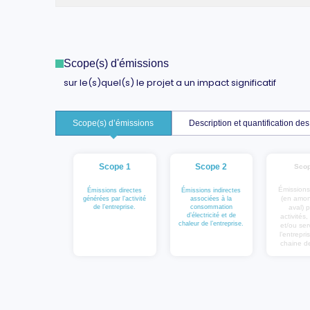
Scope(s) d'émissions
sur le(s)quel(s) le projet a un impact significatif
Scope(s) d’émissions
Description et quantification d
Scope 1
Scope 2
Scop
Émissions
Émissions directes
Émissions indirectes
(en amon
générées par l’activité
associées à la
de l’entreprise.
consommation
aval) p
d’électricité et de
activités,
chaleur de l’entreprise.
et/ou ser
l’entrepri
chaine de