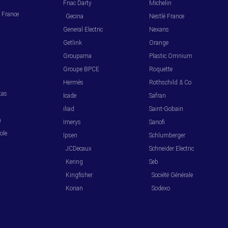
Fnac Darty
Michelin
l France
Gecina
Nestlé France
General Electric
Nexans
Getlink
Orange
Groupama
Plastic Omnium
s
Groupe BPCE
Roquette
Hermès
Rothschild & Co
tas
Icade
Safran
iliad
Saint-Gobain
m
Imerys
Sanofi
ole
Ipsen
Schlumberger
JCDecaux
Schneider Electric
Kering
Seb
Kingfisher
Société Générale
Korian
Sodexo