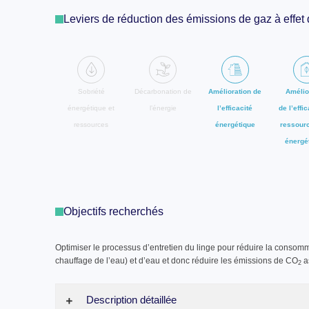
Leviers de réduction des émissions de gaz à effet
Sobriété
Décarbonation de
Amélioration de
Amélio
énergétique et
l’énergie
l’efficacité
de l’effi
ressources
énergétique
ressour
énergé
Objectifs recherchés
Optimiser le processus d’entretien du linge pour réduire la consomm
chauffage de l’eau) et d’eau et donc réduire les émissions de CO
a
2
Description détaillée