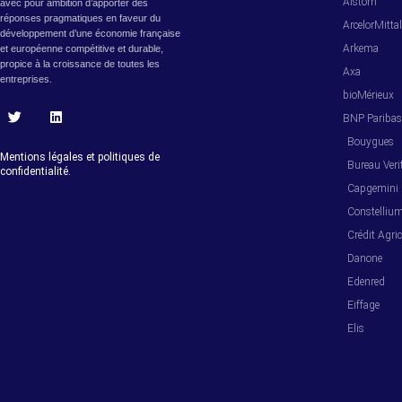
Alstom
avec pour ambition d’apporter des
réponses pragmatiques en faveur du
ArcelorMitta
développement d’une économie française
Arkema
et européenne compétitive et durable,
propice à la croissance de toutes les
Axa
entreprises.
bioMérieux
BNP Pariba
T
L
w
i
Bouygues
i
n
Mentions légales et politiques de
Bureau Veri
t
k
confidentialité.
t
e
Capgemini
e
d
r
i
Constelliu
n
Crédit Agric
Danone
Edenred
Eiffage
Elis