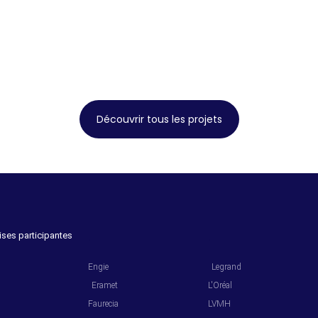
Découvrir tous les projets
ises participantes
.
.
Engie
Legrand
Eramet
L'Oréal
Faurecia
LVMH