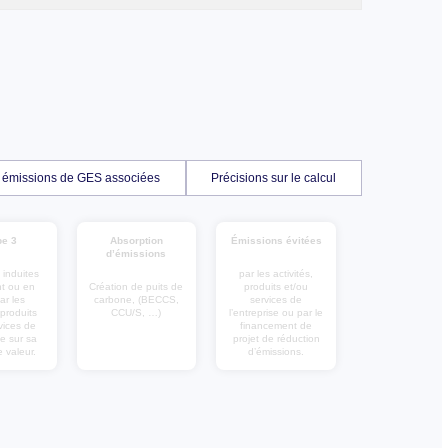
es émissions de GES associées
Précisions sur le calcul
e 3
Absorption
Émissions évitées
d’émissions
 induites
par les activités,
t ou en
Création de puits de
produits et/ou
ar les
carbone, (BECCS,
services de
 produits
CCU/S, …)
l’entreprise ou par le
vices de
financement de
se sur sa
projet de réduction
 valeur.
d’émissions.