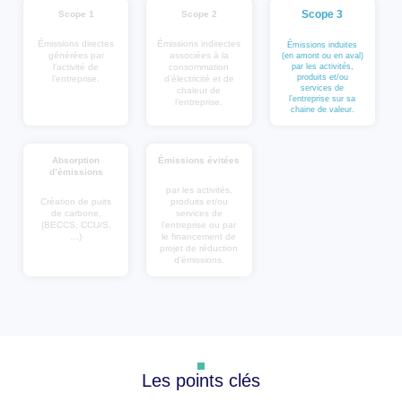
Scope 3
Scope 1
Scope 2
Émissions directes
Émissions indirectes
Émissions induites
générées par
associées à la
(en amont ou en aval)
l’activité de
consommation
par les activités,
produits et/ou
l’entreprise.
d’électricité et de
services de
chaleur de
l’entreprise sur sa
l’entreprise.
chaine de valeur.
Absorption
Émissions évitées
d’émissions
par les activités,
Création de puits
produits et/ou
de carbone,
services de
(BECCS, CCU/S,
l’entreprise ou par
…)
le financement de
projet de réduction
d’émissions.
Les points clés