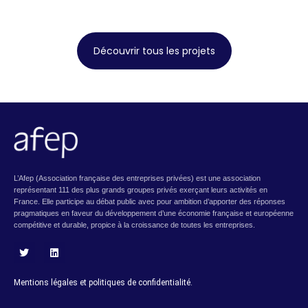
Découvrir tous les projets
L’Afep (Association française des entreprises privées) est une association
représentant 111 des plus grands groupes privés exerçant leurs activités en
France. Elle participe au débat public avec pour ambition d’apporter des réponses
pragmatiques en faveur du développement d’une économie française et européenne
compétitive et durable, propice à la croissance de toutes les entreprises.
T
L
w
i
i
n
Mentions légales et politiques de confidentialité.
t
k
t
e