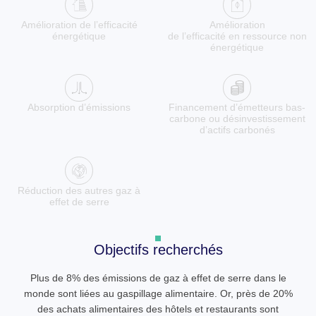
Amélioration de l’efficacité
Amélioration
énergétique
de l’efficacité en ressource non
énergétique
Absorption d’émissions
Financement d’émetteurs bas-
carbone ou désinvestissement
d’actifs carbonés
Réduction des autres gaz à
effet de serre
Objectifs recherchés
Plus de 8% des émissions de gaz à effet de serre dans le
monde sont liées au gaspillage alimentaire. Or, près de 20%
des achats alimentaires des hôtels et restaurants sont