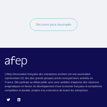
Découvrir plus de projets
L’Afep (Association française des entreprises privées) est une association
représentant 111 des plus grands groupes privés exerçant leurs activités en
France. Elle participe au débat public avec pour ambition d’apporter des réponses
pragmatiques en faveur du développement d’une économie française et européenne
compétitive et durable, propice à la croissance de toutes les entreprises.
T
L
w
i