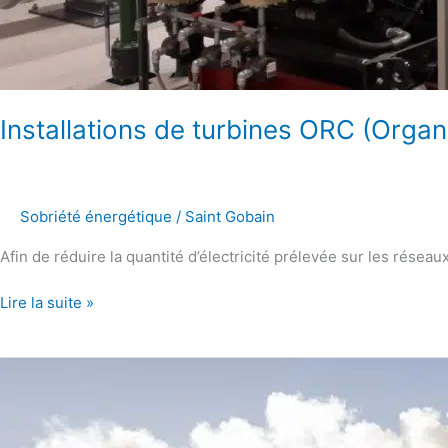
Installations de turbines ORC (Organ
Sobriété énergétique
/
Saint Gobain
Afin de réduire la quantité d’électricité prélevée sur les rése
Lire la suite »
Stimuler
l’efficacité
énergétique
et