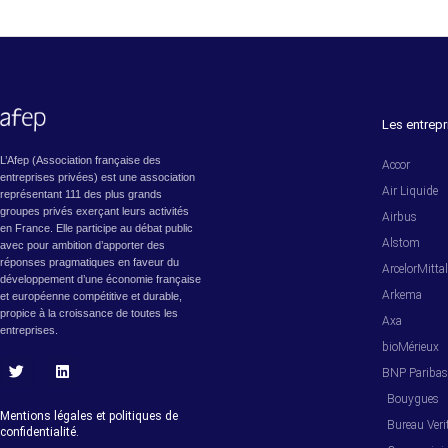
Les entrepr
L’Afep (Association française des
Accor
entreprises privées) est une association
Air Liquide
représentant 111 des plus grands
groupes privés exerçant leurs activités
Airbus
en France. Elle participe au débat public
Alstom
avec pour ambition d’apporter des
réponses pragmatiques en faveur du
ArcelorMitta
développement d’une économie française
Arkema
et européenne compétitive et durable,
propice à la croissance de toutes les
Axa
entreprises.
bioMérieux
BNP Pariba
T
L
w
i
Bouygues
i
n
Mentions légales et politiques de
Bureau Veri
t
k
confidentialité.
t
e