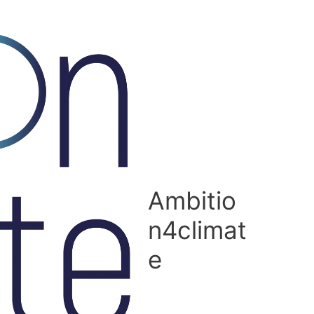
Ambitio
n4climat
e