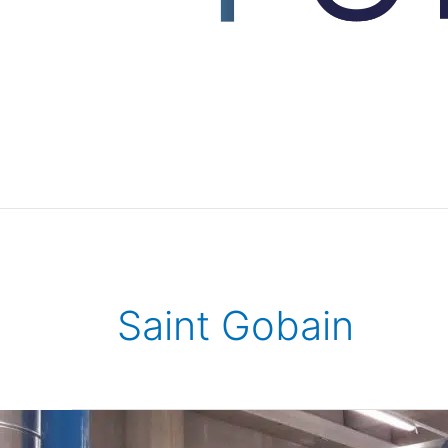
Saint Gobain
Installations
de