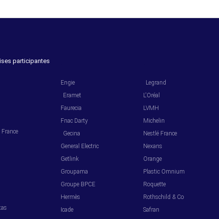
ises participantes
.
.
Engie
Legrand
Eramet
L'Oréal
Faurecia
LVMH
Fnac Darty
Michelin
l France
Gecina
Nestlé France
General Electric
Nexans
Getlink
Orange
Groupama
Plastic Omnium
s
Groupe BPCE
Roquette
Hermès
Rothschild & Co
tas
Icade
Safran