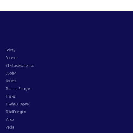
.
Solvay
Sonepar
STMicroelectronics
Sucden
Tarkett
Technip Energies
Thales
Tikehau Capital
TotalEnergies
Valeo
Veolia