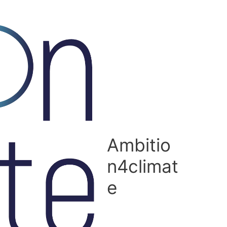
Ambitio
n4climat
e