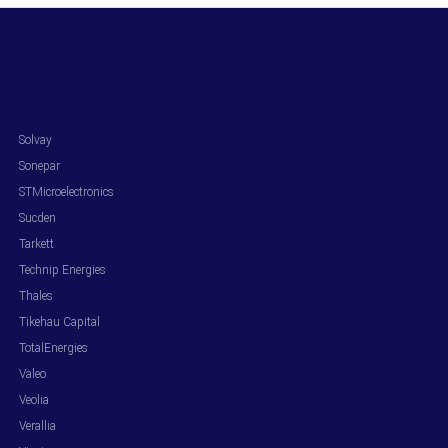
.
Solvay
Sonepar
STMicroelectronics
Sucden
Tarkett
Technip Energies
Thales
Tikehau Capital
TotalEnergies
Valeo
Veolia
Verallia