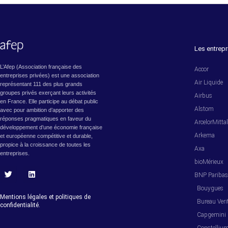
Les entrepr
L’Afep (Association française des
Accor
entreprises privées) est une association
Air Liquide
représentant 111 des plus grands
groupes privés exerçant leurs activités
Airbus
en France. Elle participe au débat public
Alstom
avec pour ambition d’apporter des
réponses pragmatiques en faveur du
ArcelorMitta
développement d’une économie française
Arkema
et européenne compétitive et durable,
propice à la croissance de toutes les
Axa
entreprises.
bioMérieux
BNP Pariba
T
L
w
i
Bouygues
i
n
Mentions légales et politiques de
Bureau Veri
t
k
confidentialité.
t
e
Capgemini
e
d
r
i