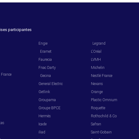
ises participantes
.
.
Engie
Legrand
Eramet
L'Oréal
Faurecia
LVMH
Fnac Darty
Michelin
l France
Gecina
Nestlé France
General Electric
Nexans
Getlink
Orange
Groupama
Plastic Omnium
s
Groupe BPCE
Roquette
Hermès
Rothschild & Co
tas
Icade
Safran
iliad
Saint-Gobain