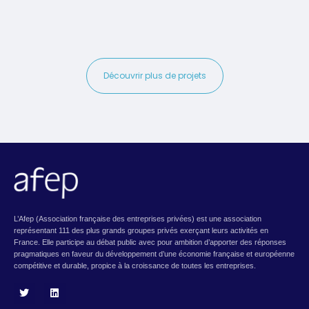
Découvrir plus de projets
L’Afep (Association française des entreprises privées) est une association
représentant 111 des plus grands groupes privés exerçant leurs activités en
France. Elle participe au débat public avec pour ambition d’apporter des réponses
pragmatiques en faveur du développement d’une économie française et européenne
compétitive et durable, propice à la croissance de toutes les entreprises.
T
L