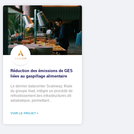
Réduction des émissions de GES
liées au gaspillage alimentaire
Le dernier datacenter Scaleway, filiale
du groupe iliad, intègre un procédé de
refroidissement des infrastructures dit
adiabatique, permettant…
VOIR LE PROJET >