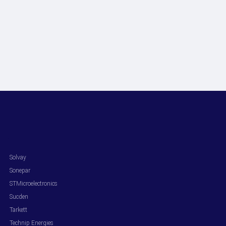
.
Solvay
Sonepar
STMicroelectronics
Sucden
Tarkett
Technip Energies