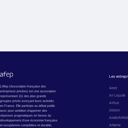
Les entrepr
L’Afep (Association française des
Accor
entreprises privées) est une association
Air Liquide
représentant 111 des plus grands
groupes privés exerçant leurs activités
Airbus
en France. Elle participe au débat public
Alstom
avec pour ambition d’apporter des
réponses pragmatiques en faveur du
ArcelorMitta
développement d’une économie française
Arkema
et européenne compétitive et durable,