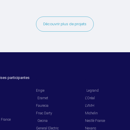
Découvrir plus de projets
ises participantes
.
.
Engie
Legrand
Eramet
L'Oréal
Faurecia
LVMH
Fnac Darty
Michelin
l France
Gecina
Nestlé France
General Electric
Nexans