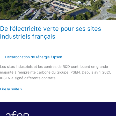
français
De l’électricité verte pour ses sites
industriels français
Décarbonation de l’énergie
/
Ipsen
Les sites industriels et les centres de R&D contribuent en grande
majorité à l’empreinte carbone du groupe IPSEN. Depuis avril 2021,
IPSEN a signé différents contrats…
Lire la suite »