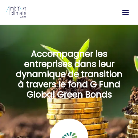
Aller
au
contenu
Accompagner les
entreprises dans leur
dynamique de transition
à travers le fond G Fund
Global Green Bonds