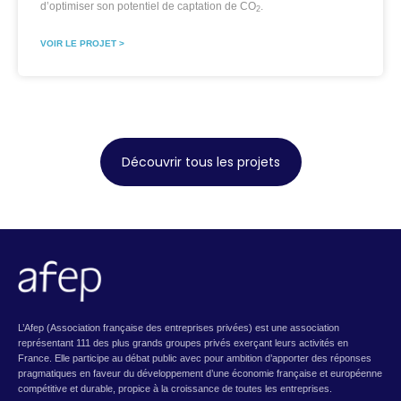
d’optimiser son potentiel de captation de CO
.
2
VOIR LE PROJET >
Découvrir tous les projets
L’Afep (Association française des entreprises privées) est une association
représentant 111 des plus grands groupes privés exerçant leurs activités en
France. Elle participe au débat public avec pour ambition d’apporter des réponses
pragmatiques en faveur du développement d’une économie française et européenne
compétitive et durable, propice à la croissance de toutes les entreprises.