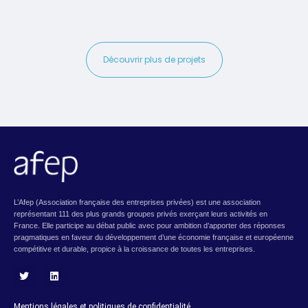
Découvrir plus de projets
L’Afep (Association française des entreprises privées) est une association
représentant 111 des plus grands groupes privés exerçant leurs activités en
France. Elle participe au débat public avec pour ambition d’apporter des réponses
pragmatiques en faveur du développement d’une économie française et européenne
compétitive et durable, propice à la croissance de toutes les entreprises.
T
L
w
i
i
n
Mentions légales et politiques de confidentialité.